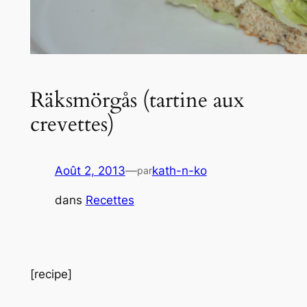
Räksmörgås (tartine aux
crevettes)
Août 2, 2013
—
kath-n-ko
par
dans
Recettes
[recipe]