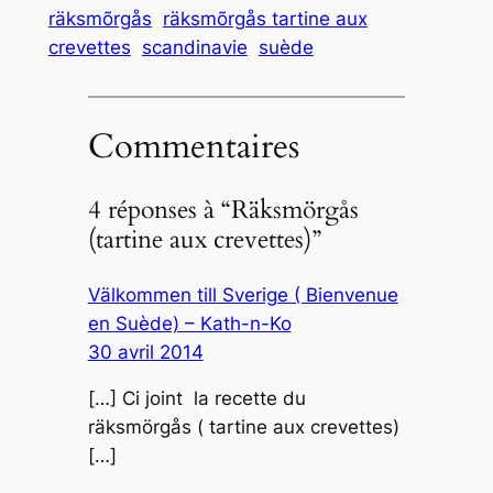
räksmõrgås
räksmõrgås tartine aux
crevettes
scandinavie
suède
Commentaires
4 réponses à “Räksmörgås
(tartine aux crevettes)”
Välkommen till Sverige ( Bienvenue
en Suède) – Kath-n-Ko
30 avril 2014
[…] Ci joint la recette du
räksmörgås ( tartine aux crevettes)
[…]