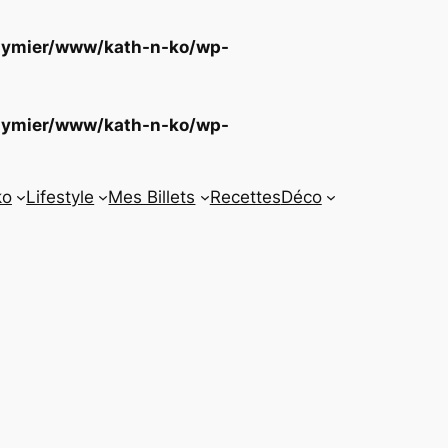
ymier/www/kath-n-ko/wp-
ymier/www/kath-n-ko/wp-
ko
Lifestyle
Mes Billets
Recettes
Déco