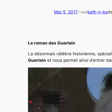
Mar 5, 2017
—
kath-n-ko
d
par
Le roman des Guerlain
La désormais célèbre historienne, spécia
Guerlain
et nous permet ainsi d’entrer d