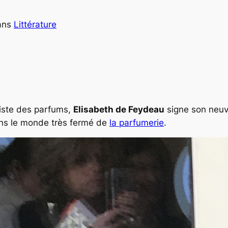
ans
Littérature
liste des parfums,
Elisabeth de Feydeau
signe son neuvi
ans le monde très fermé de
la parfumerie
.