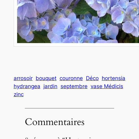
arrosoir
bouquet
couronne
Déco
hortensia
hydrangea
jardin
septembre
vase Médicis
zinc
Commentaires