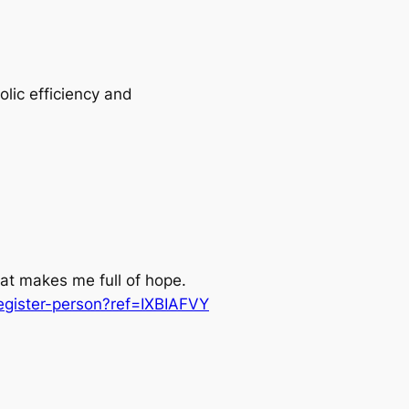
lic efficiency and
that makes me full of hope.
egister-person?ref=IXBIAFVY