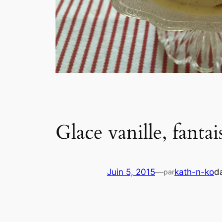
Glace vanille, fantai
Juin 5, 2015
—
kath-n-ko
d
par