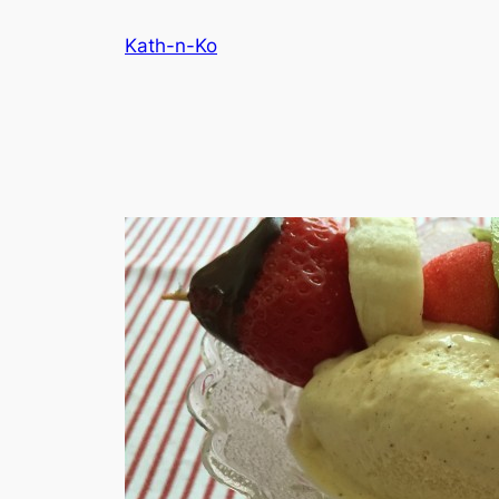
Aller
Kath-n-Ko
au
contenu