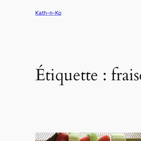
Aller
Kath-n-Ko
au
contenu
Étiquette :
frai