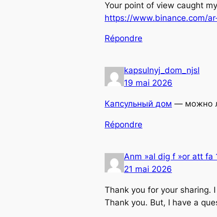
Your point of view caught my
https://www.binance.com/a
Répondre
kapsulnyj_dom_njsl
19 mai 2026
Капсульный дом
— можно л
Répondre
Anm »al dig f »or att f
21 mai 2026
Thank you for your sharing. I 
Thank you. But, I have a qu