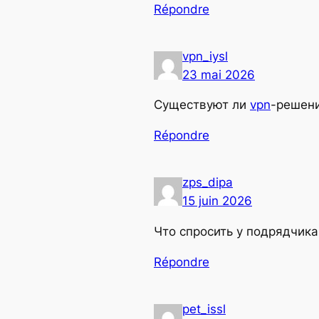
Répondre
vpn_iysl
23 mai 2026
Существуют ли
vpn
-решени
Répondre
zps_dipa
15 juin 2026
Что спросить у подрядчик
Répondre
pet_issl