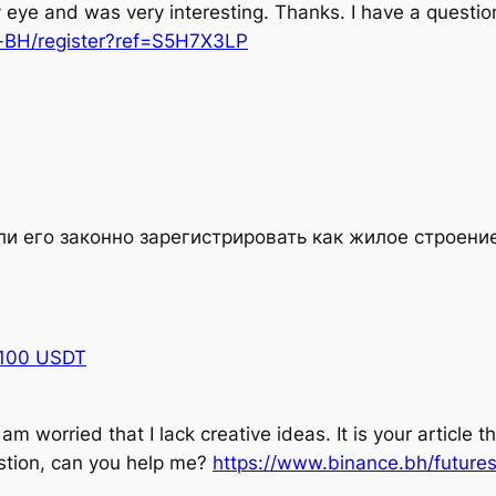
 eye and was very interesting. Thanks. I have a question
r-BH/register?ref=S5H7X3LP
и его законно зарегистрировать как жилое строени
a 100 USDT
am worried that I lack creative ideas. It is your article 
estion, can you help me?
https://www.binance.bh/futu