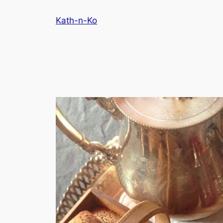
Aller
Kath-n-Ko
au
contenu