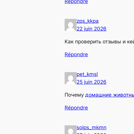
Répondre
zps_kkpa
22 juin 2026
Как проверить отзывы и ке
Répondre
pet_kmsl
25 juin 2026
Почему
домашние животн
Répondre
soips_mkmn