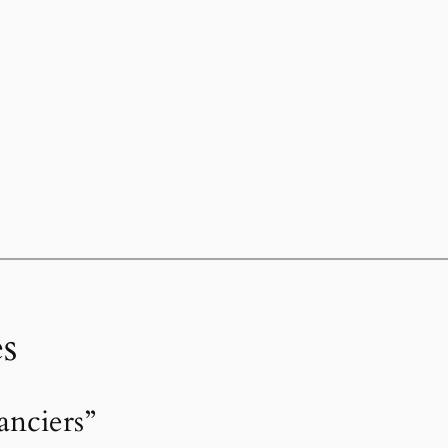
s
anciers”