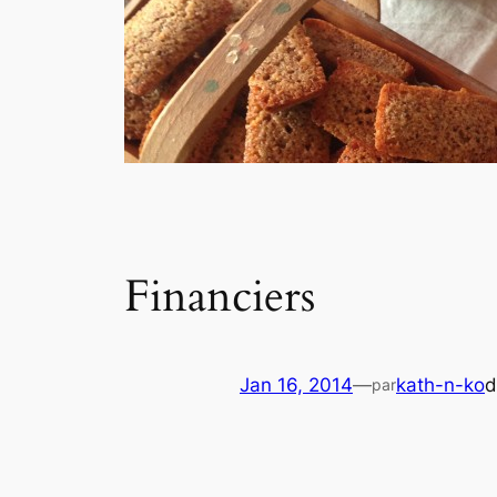
Financiers
Jan 16, 2014
—
kath-n-ko
par