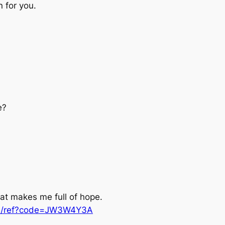
 for you.
е?
that makes me full of hope.
res/ref?code=JW3W4Y3A