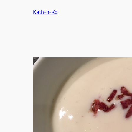
Aller
Kath-n-Ko
au
contenu