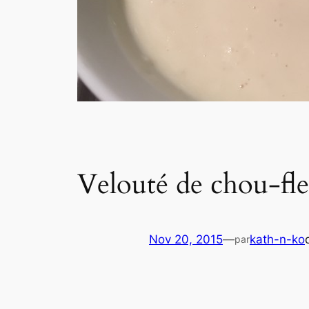
Velouté de chou-fl
Nov 20, 2015
—
kath-n-ko
par