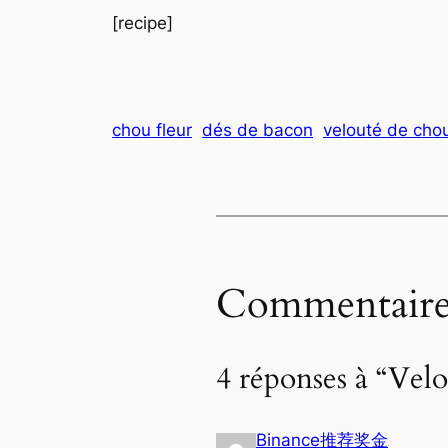
[recipe]
chou fleur
dés de bacon
velouté de chou
Commentaire
4 réponses à “Vel
Binance推荐奖金