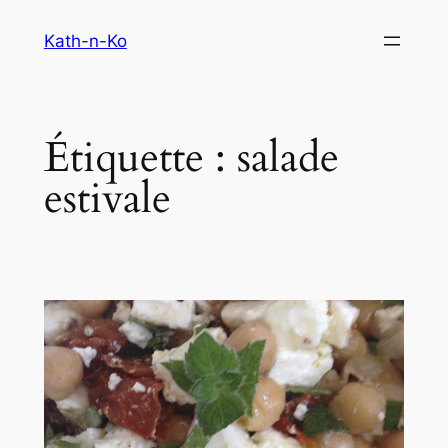
Aller
Kath-n-Ko
au
contenu
Étiquette :
salade
estivale