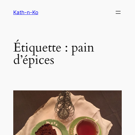
Aller
Kath-n-Ko
au
contenu
Étiquette :
pain
d’épices