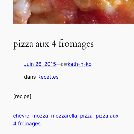
pizza aux 4 fromages
Juin 26, 2015
—
kath-n-ko
par
dans
Recettes
[recipe]
chèvre
mozza
mozzarella
pizza
pizza aux
4 fromages