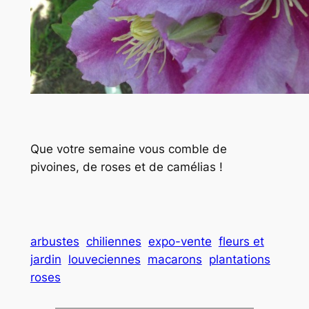
Que votre semaine vous comble de
pivoines, de roses et de camélias !
arbustes
chiliennes
expo-vente
fleurs et
jardin
louveciennes
macarons
plantations
roses