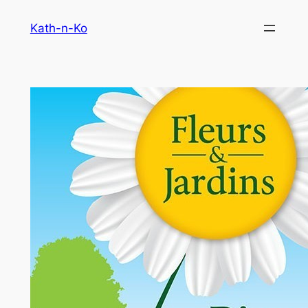
Aller
Kath-n-Ko
au
contenu