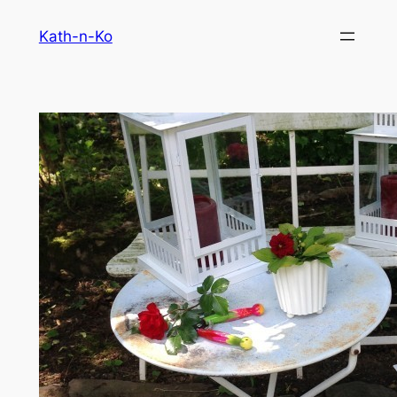
Aller
Kath-n-Ko
au
contenu