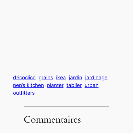
décoclico
grains
ikea
jardin
jardinage
pep’s kitchen
planter
tablier
urban
outfitters
Commentaires