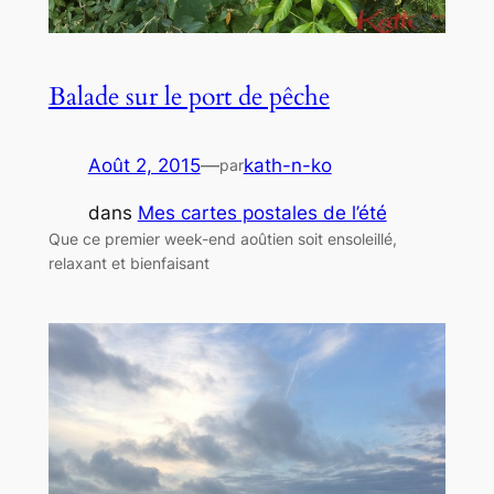
Balade sur le port de pêche
Août 2, 2015
—
kath-n-ko
par
dans
Mes cartes postales de l’été
Que ce premier week-end aoûtien soit ensoleillé,
relaxant et bienfaisant