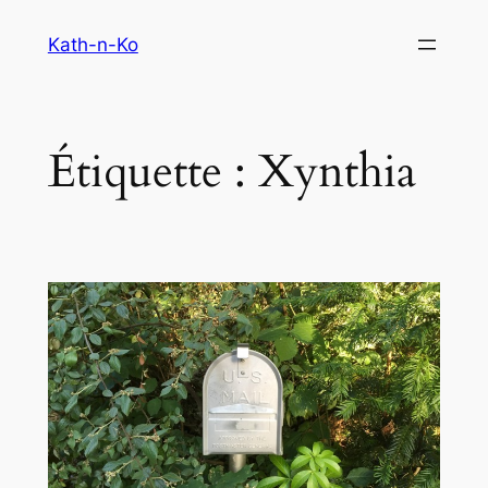
Aller
Kath-n-Ko
au
contenu
Étiquette :
Xynthia