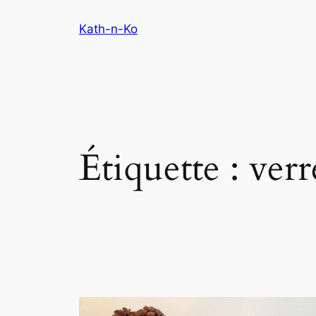
Aller
Kath-n-Ko
au
contenu
Étiquette :
verr