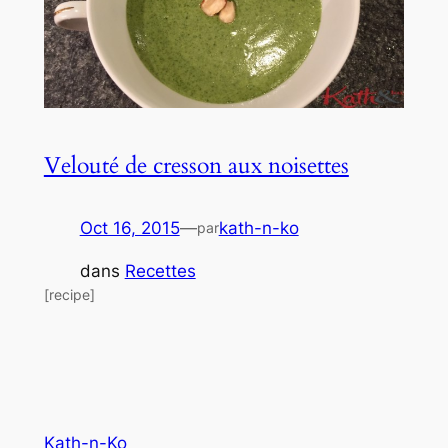
Velouté de cresson aux noisettes
Oct 16, 2015
—
kath-n-ko
par
dans
Recettes
[recipe]
Kath-n-Ko