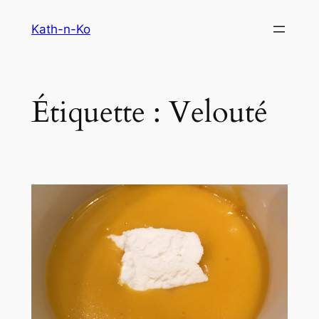
Aller
Kath-n-Ko
au
contenu
Étiquette :
Velouté