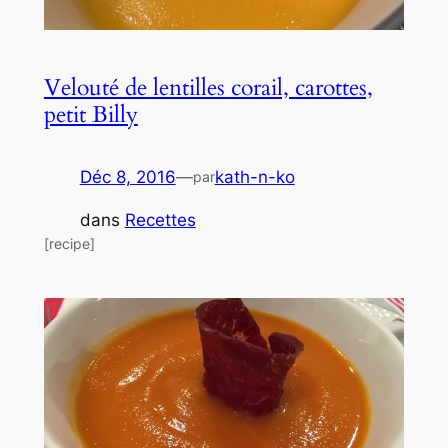
Velouté de lentilles corail, carottes,
petit Billy
Déc 8, 2016
—
kath-n-ko
par
dans
Recettes
[recipe]