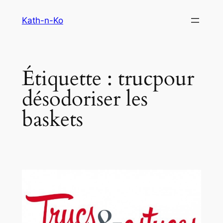
Aller
Kath-n-Ko
au
contenu
Étiquette :
trucpour
désodoriser les
baskets