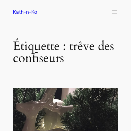
Aller
Kath-n-Ko
au
contenu
Étiquette :
trêve des
confiseurs