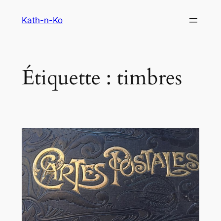
Aller
Kath-n-Ko
au
contenu
Étiquette :
timbres