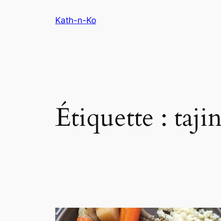
Aller
Kath-n-Ko
au
contenu
Étiquette :
taji