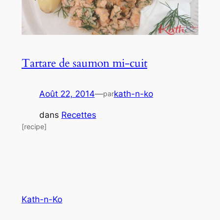
Tartare de saumon mi-cuit
Août 22, 2014
—
kath-n-ko
par
dans
Recettes
[recipe]
Kath-n-Ko