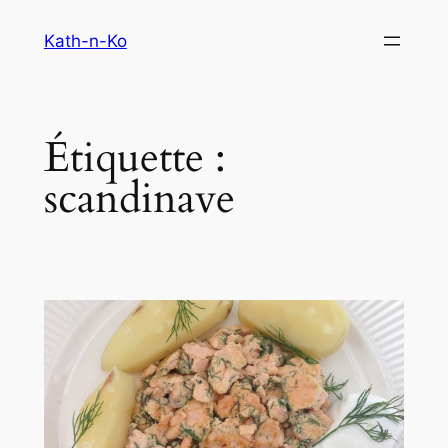
Aller
Kath-n-Ko
au
contenu
Étiquette :
scandinave