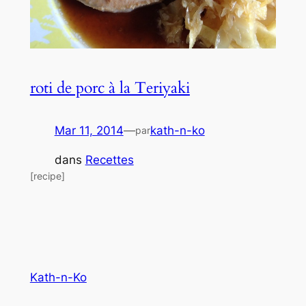
roti de porc à la Teriyaki
Mar 11, 2014
—
kath-n-ko
par
dans
Recettes
[recipe]
Kath-n-Ko