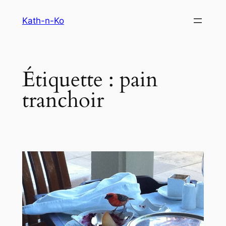
Aller
Kath-n-Ko
au
contenu
Étiquette :
pain
tranchoir