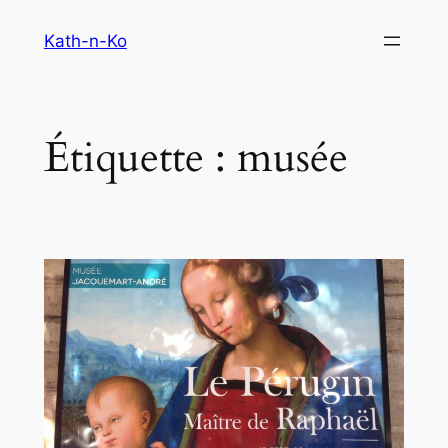
Aller
Kath-n-Ko
au
contenu
Étiquette :
musée