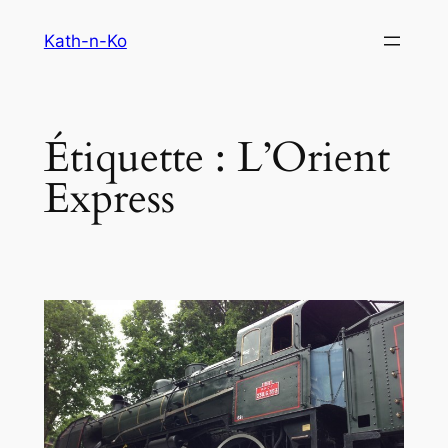
Aller
Kath-n-Ko
au
contenu
Étiquette :
L’Orient
Express