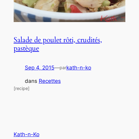
Salade de poulet rôti, crudités,
pastèque
Sep 4, 2015
—
kath-n-ko
par
dans
Recettes
[recipe]
Kath-n-Ko