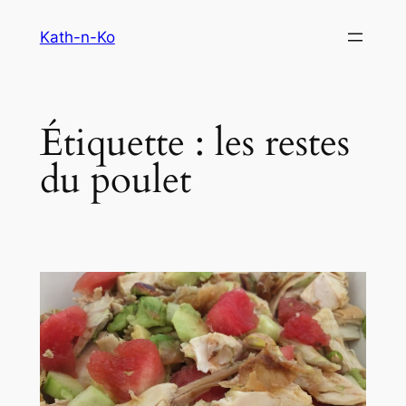
Aller
Kath-n-Ko
au
contenu
Étiquette :
les restes
du poulet