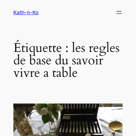
Aller
Kath-n-Ko
au
contenu
Étiquette :
les regles
de base du savoir
vivre a table