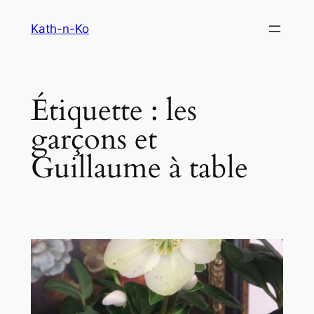
Aller
Kath-n-Ko
au
contenu
Étiquette :
les
garçons et
Guillaume à table