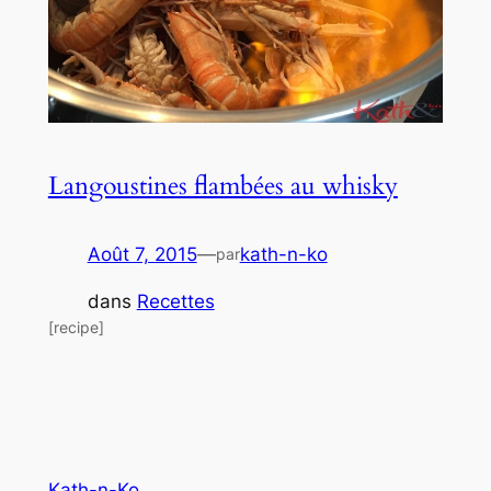
Langoustines flambées au whisky
Août 7, 2015
—
kath-n-ko
par
dans
Recettes
[recipe]
Kath-n-Ko