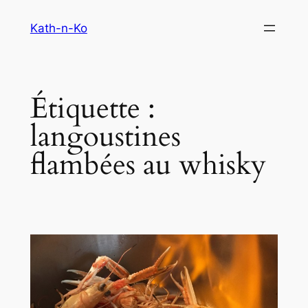
Aller
Kath-n-Ko
au
contenu
Étiquette :
langoustines
flambées au whisky