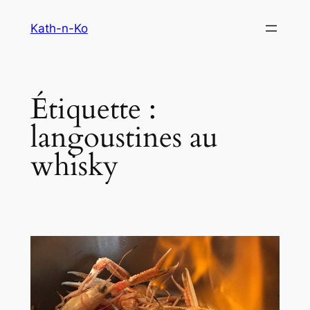
Aller
Kath-n-Ko
au
contenu
Étiquette :
langoustines au
whisky