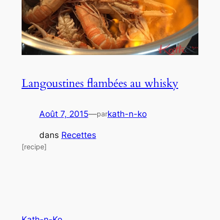
Langoustines flambées au whisky
Août 7, 2015
—
kath-n-ko
par
dans
Recettes
[recipe]
Kath-n-Ko