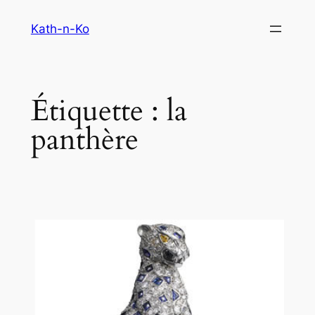
Aller
Kath-n-Ko
au
contenu
Étiquette :
la
panthère