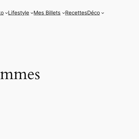
ko
Lifestyle
Mes Billets
Recettes
Déco
pommes