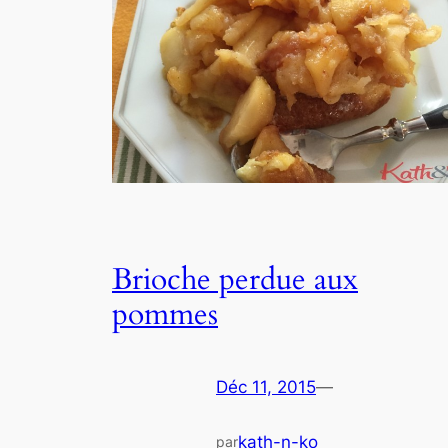
Brioche perdue aux
pommes
Déc 11, 2015
—
kath-n-ko
par