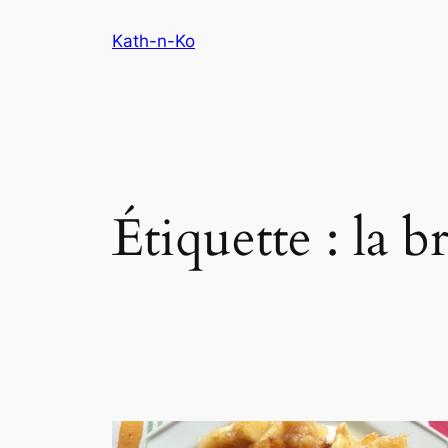
Aller
Kath-n-Ko
au
contenu
Étiquette :
la 