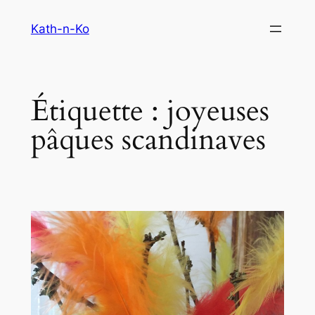
Aller
Kath-n-Ko
au
contenu
Étiquette :
joyeuses
pâques scandinaves