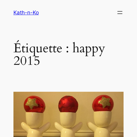
Aller
Kath-n-Ko
au
contenu
Étiquette :
happy
2015