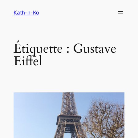
Aller
Kath-n-Ko
au
contenu
Étiquette :
Gustave
Eiffel