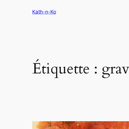
Aller
Kath-n-Ko
au
contenu
Étiquette :
grav