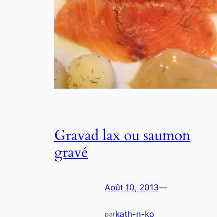
Gravad lax ou saumon
gravé
Août 10, 2013
—
kath-n-ko
par