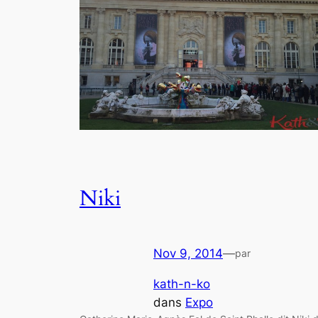
Niki
Nov 9, 2014
—
par
kath-n-ko
dans
Expo