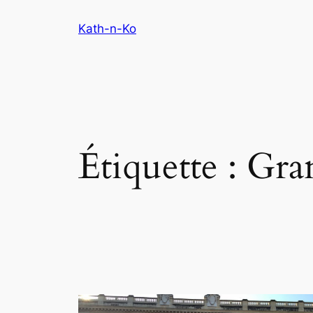
Aller
Kath-n-Ko
au
contenu
Étiquette :
Gran