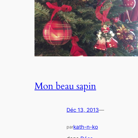
Mon beau sapin
Déc 13, 2013
—
kath-n-ko
par