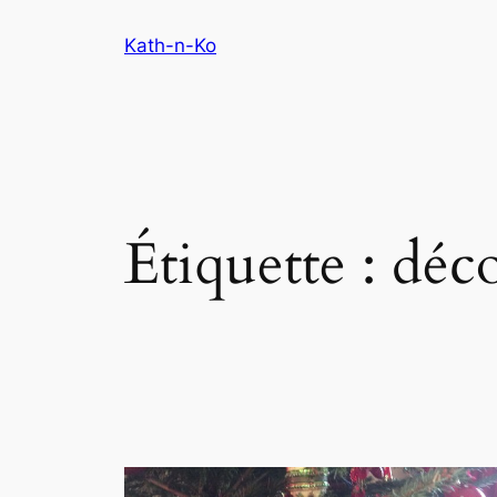
Aller
Kath-n-Ko
au
contenu
Étiquette :
déc