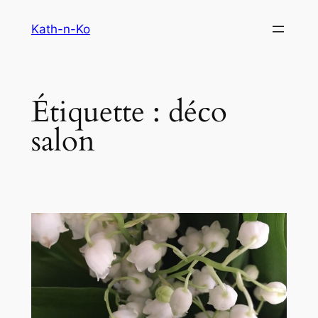
Aller
Kath-n-Ko
au
contenu
Étiquette :
déco
salon