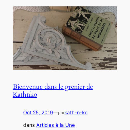
Bienvenue dans le grenier de
Kathnko
Oct 25, 2019
—
kath-n-ko
par
dans
Articles à la Une