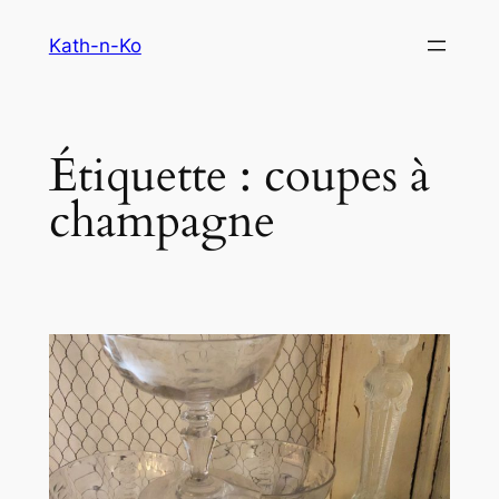
Aller
Kath-n-Ko
au
contenu
Étiquette :
coupes à
champagne