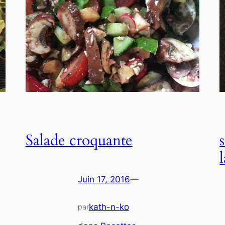
Salade croquante
Juin 17, 2016
—
kath-n-ko
par