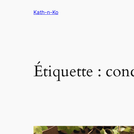
Aller
Kath-n-Ko
au
contenu
Étiquette :
con