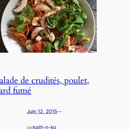
salade de crudités, poulet,
lard fumé
Juin 12, 2015
—
kath-n-ko
par