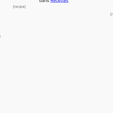
dans
Recettes
[recipe]
[
i