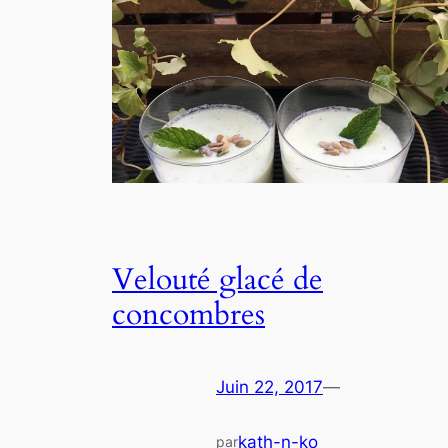
Velouté glacé de
concombres
Juin 22, 2017
—
kath-n-ko
par