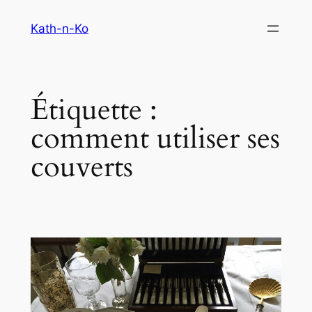
Aller
Kath-n-Ko
au
contenu
Étiquette :
comment utiliser ses
couverts