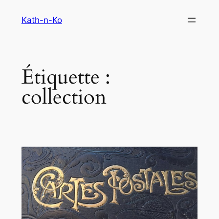
Aller
Kath-n-Ko
au
contenu
Étiquette :
collection