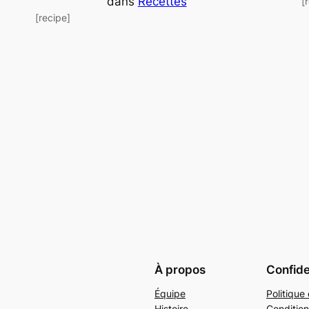
dans
Recettes
[
[recipe]
À propos
Confide
Équipe
Politique 
Histoire
Condition