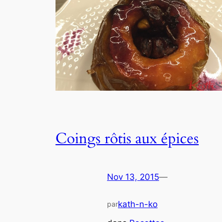
Coings rôtis aux épices
Nov 13, 2015
—
kath-n-ko
par