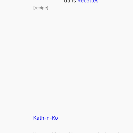
dans
Recettes
[recipe]
Kath-n-Ko