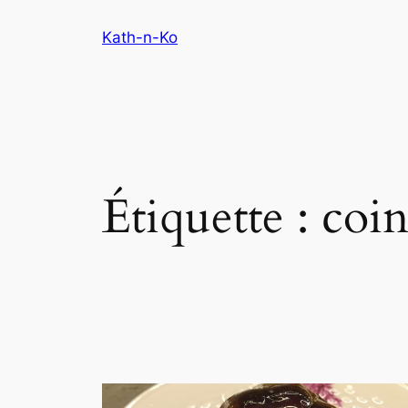
Aller
Kath-n-Ko
au
contenu
Étiquette :
coi