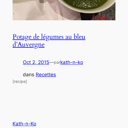
Potage de légumes au bleu
d’Auvergne
Oct 2, 2015
—
kath-n-ko
par
dans
Recettes
[recipe]
Kath-n-Ko