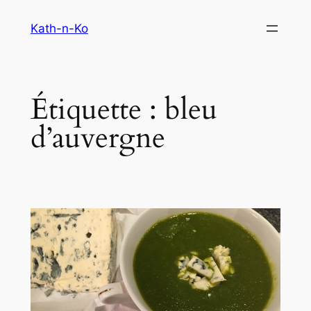
Aller
Kath-n-Ko
au
contenu
Étiquette :
bleu
d’auvergne